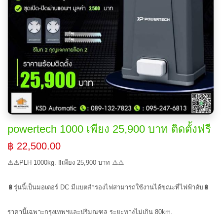
powertech 1000 เพียง 25,900 บาท ติดตั้งฟรี
฿ 22,500.00
⚠️⚠️PLH 1000kg. ‼️เพียง 25,900 บาท ⚠️⚠️
🔋รุ่นนี้เป็นมอเตอร์ DC มีแบตสำรองไฟสามารถใช้งานได้ขณะที่ไฟฟ้าดับ🔋
ราคานี้เฉพาะกรุงเทพฯและปริมณฑล ระยะทางไม่เกิน 80km.