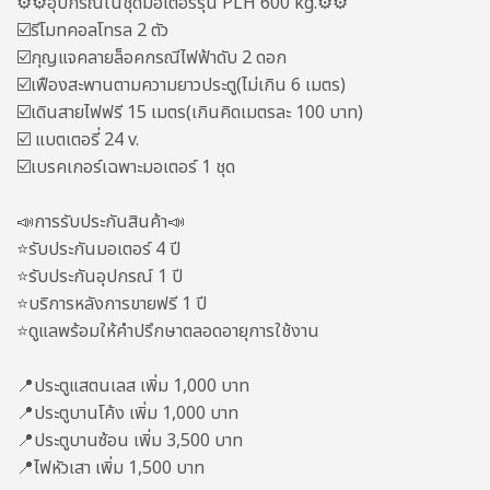
⚙️⚙️อุปกรณ์ในชุดมอเตอร์รุ่น PLH 600 kg.⚙️⚙️
☑️รีโมทคอลโทรล 2 ตัว
☑️กุญแจคลายล็อคกรณีไฟฟ้าดับ 2 ดอก
☑️เฟืองสะพานตามความยาวประตู(ไม่เกิน 6 เมตร)
☑️เดินสายไฟฟรี 15 เมตร(เกินคิดเมตรละ 100 บาท)
☑️ แบตเตอรี่ 24 v.
☑️เบรคเกอร์เฉพาะมอเตอร์ 1 ชุด
📣การรับประกันสินค้า📣
⭐️รับประกันมอเตอร์ 4 ปี
⭐️รับประกันอุปกรณ์ 1 ปี
⭐️บริการหลังการขายฟรี 1 ปี
⭐️ดูแลพร้อมให้คำปรึกษาตลอดอายุการใช้งาน
📍ประตูแสตนเลส เพิ่ม 1,000 บาท
📍ประตูบานโค้ง เพิ่ม 1,000 บาท
📍ประตูบานซ้อน เพิ่ม 3,500 บาท
📍ไฟหัวเสา เพิ่ม 1,500 บาท