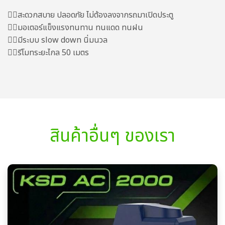
👍🏻สะดวกสบาย ปลอดภัย ไม่ต้องลงจากรถมาเปิดประตู
👍🏻มอเตอร์แข็งแรงทนทาน ทนแดด ทนฝน
👍🏻มีระบบ slow down นิ่มนวล
👍🏻รีโมทระยะไกล 50 เมตร
สินค้าอื่นๆ ของเรา