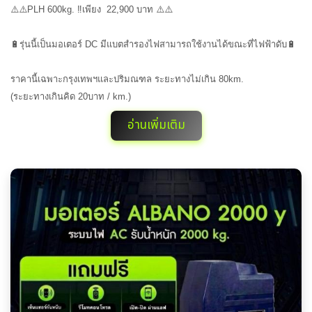
⚠️⚠️PLH 600kg. ‼️เพียง 22,900 บาท ⚠️⚠️
🔋รุ่นนี้เป็นมอเตอร์ DC มีแบตสำรองไฟสามารถใช้งานได้ขณะที่ไฟฟ้าดับ🔋
ราคานี้เฉพาะกรุงเทพฯและปริมณฑล ระยะทางไม่เกิน 80km.
(ระยะทางเกินคิด 20บาท / km.)
อ่านเพิ่มเติม