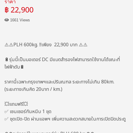
ราคา
฿ 22,900
1661 Views
⚠️⚠️PLH 600kg. ‼️เพียง 22,900 บาท ⚠️⚠️
🔋รุ่นนี้เป็นมอเตอร์ DC มีแบตสำรองไฟสามารถใช้งานได้ขณะที่
ไฟฟ้าดับ🔋
ราคานี้เฉพาะกรุงเทพฯและปริมณฑล ระยะทางไม่เกิน 80km.
(ระยะทางเกินคิด 20บาท / km.)
💥แถมฟรี💥
✅ เซนเซอร์กันหนีบ 1 ชุด
✅ ชุดเปิด-ปิด ผ่านแอพฯ เพิ่มความสะดวกสบายในการเปิดปิดประตู