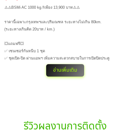
⚠️⚠️BSMi AC 1000 kg.‼️เพียง 13,900 บาท⚠️⚠️
ราคานี้เฉพาะกรุงเทพฯและปริมณฑล ระยะทางไม่เกิน 80km.
(ระยะทางเกินคิด 20บาท / km.)
💥แถมฟรี💥
✅ เซนเซอร์กันหนีบ 1 ชุด
✅ ชุดเปิด-ปิด ผ่านแอพฯ เพิ่มความสะดวกสบายในการเปิดปิดประตู
อ่านเพิ่มเติม
รีวิวผลงานการติดตั้ง